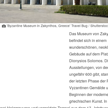
'Byzantine Museum in Zakynthos, Greece' Travel Bug / Shutterstoc
Das Museum von Zaky
befindet sich in einem
wunderschönen, neokl
Gebäude auf dem Plat
Dionysios Solomos. D
Ausstellungen, von de
ungefähr 600 gibt, st
der letzten Phase der 
Vyzantinen Gemälde 
Beginnen der modern
griechischen Kunst. I
 zwei Holzgravuren und vergoldete Tempel aus dem 17. Jahrhund