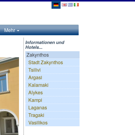
Mehr
Informationen und
Hotels...
Zakynthos
Stadt Zakynthos
Tsilivi
Argasi
Kalamaki
Alykes
Kampi
Laganas
Tragaki
Vasilikos