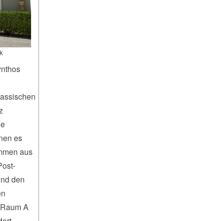
k
nthos
assischen
z
ie
nen es
ammen aus
Post-
und den
en
n Raum A
ert,