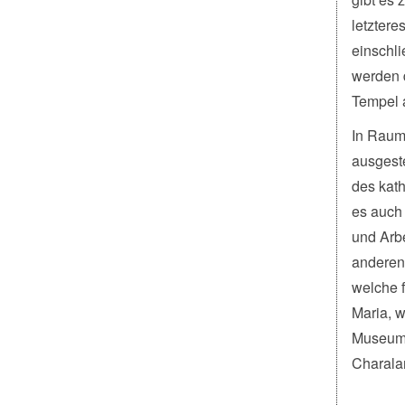
letztere
einschli
werden d
Tempel a
In Raum
ausgeste
des kat
es auch 
und Arbe
anderen.
welche 
Maria, 
Museums 
Charalam