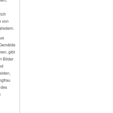
lich
n von
liedern.
tus
e Gemälde
en, gibt
h Bilder
nd
eiden,
ngfrau
 des
t