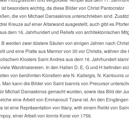
s ist besonders wichtig, da diese Bilder von Christ Pantocrator
eßen, die von Michael Damaskinos unterschrieben sind. Zusätz
rei Kreuze auf einer Altarwand ausgestellt, auch gibt es Pforte
us dem 16. Jahrhundert und Reliefs von architektonischen Mitg
 B werden zwei düstere Säulen von einigen Jahren nach Chris
llt und eine Platte aus Marmor von 30 vor Christis, währen di
holischem Klosters Saint Andrea aus dem 16. Jahrhundert stamm
viele Wandmalereien. In den Hallen D, E, G und H befinden sic
iten von berühmten Künstlern wie N. Kallergis, N. Kantounis u
 Man kann die Bilder von Saint Ioannis von Precursor untersch
für Michail Damaskinos gemacht wurden, sowie das Bild der Ju
welche eine Arbeit von Emmanouil Tzane ist. An den Eingängen
ist eine Repräsentation von Iitany, with einem Relikt von Sain
poy, einer Arbeit von Ionnis Korai von 1756.