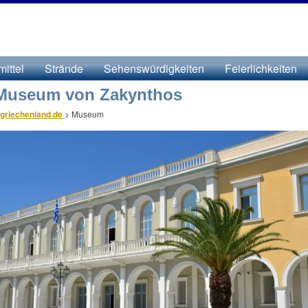
ittel
Strände
Sehenswürdigkeiten
Feierlichkeiten
Museum von Zakynthos
griechenland.de
>
Museum