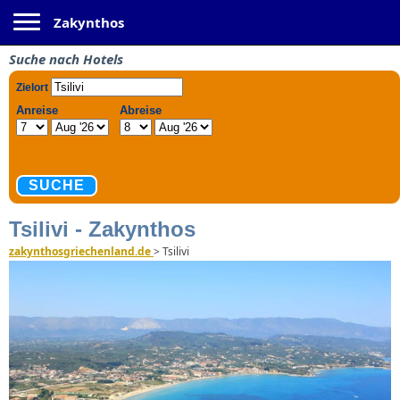
Toggle navigation
Zakynthos
Suche nach Hotels
Tsilivi - Zakynthos
zakynthosgriechenland.de
>
Tsilivi